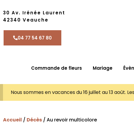
30 Av. Irénée Laurent
42340 Veauche
04 77 54 67 80
Commande de fleurs
Mariage
Évè
Nous sommes en vacances du 16 juillet au 13 août. L
Accueil
/
Décès
/ Au revoir multicolore