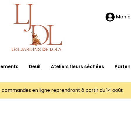
Mon 
nements
Deuil
Ateliers fleurs séchées
Parten
es commandes en ligne reprendront à partir du 14 août