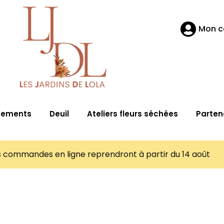
Mon 
nements
Deuil
Ateliers fleurs séchées
Parten
es commandes en ligne reprendront à partir du 14 août