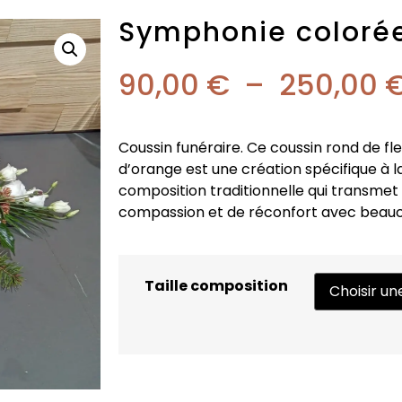
Symphonie coloré
90,00
€
–
250,00
Coussin funéraire. Ce coussin rond de fl
d’orange est une création spécifique à l
composition traditionnelle qui transme
compassion et de réconfort avec beau
Taille composition