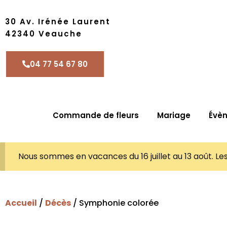
30 Av. Irénée Laurent
42340 Veauche
04 77 54 67 80
Commande de fleurs
Mariage
Évè
Nous sommes en vacances du 16 juillet au 13 août. L
Accueil
/
Décès
/ Symphonie colorée