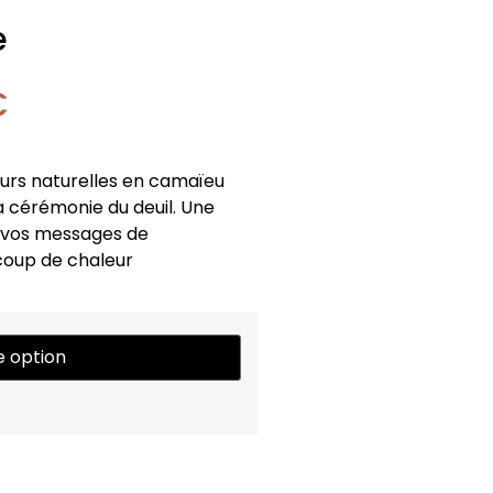
e
€
eurs naturelles en camaïeu
a cérémonie du deuil. Une
t vos messages de
coup de chaleur